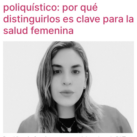
poliquístico: por qué
distinguirlos es clave para la
salud femenina