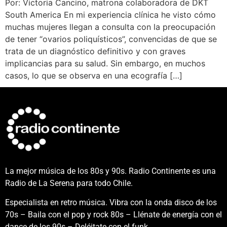
Por: Victoria Cancino, matrona colaboradora de DKT
South America En mi experiencia clínica he visto cómo
muchas mujeres llegan a consulta con la preocupación
de tener “ovarios poliquísticos”, convencidas de que se
trata de un diagnóstico definitivo y con graves
implicancias para su salud. Sin embargo, en muchos
casos, lo que se observa en una ecografía […]
La mejor música de los 80s y 90s. Radio Continente es una
Radio de La Serena para todo Chile.
Especialista en retro música. Vibra con la onda disco de los
70s – Baila con el pop y rock 80s – Llénate de energía con el
dance de los 90s – Deléitate con el funk.