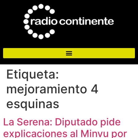
Etiqueta:
mejoramiento 4
esquinas
La Serena: Diputado pide
explicaciones al Minvu por