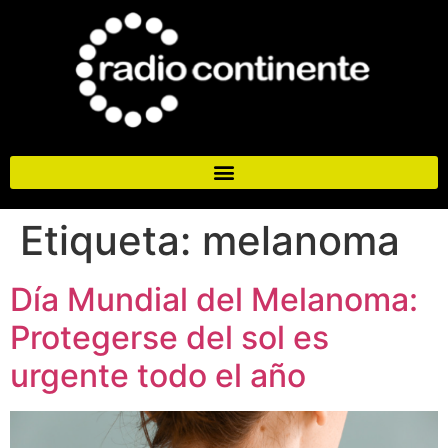
Etiqueta:
melanoma
Día Mundial del Melanoma:
Protegerse del sol es
urgente todo el año