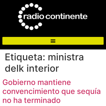
Etiqueta:
ministra
delk interior
Gobierno mantiene
convencimiento que sequía
no ha terminado