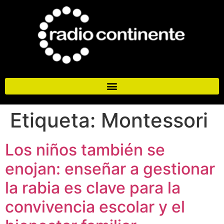
Etiqueta:
Montessori
Los niños también se
enojan: enseñar a gestionar
la rabia es clave para la
convivencia escolar y el