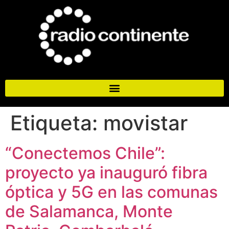
Etiqueta:
movistar
“Conectemos Chile”:
proyecto ya inauguró fibra
óptica y 5G en las comunas
de Salamanca, Monte