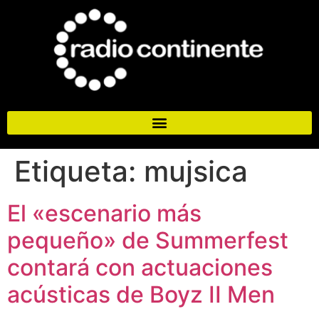
Etiqueta:
mujsica
El «escenario más
pequeño» de Summerfest
contará con actuaciones
acústicas de Boyz II Men