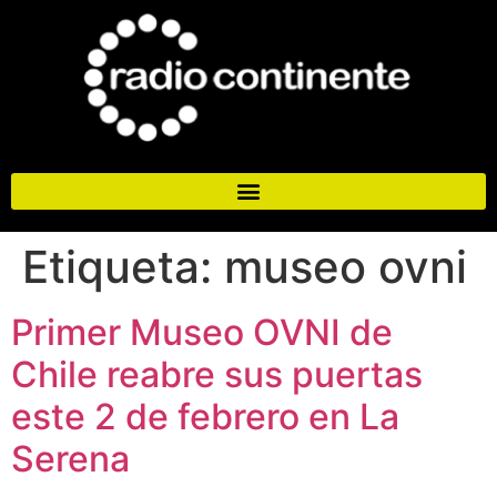
Etiqueta:
museo ovni
Primer Museo OVNI de
Chile reabre sus puertas
este 2 de febrero en La
Serena