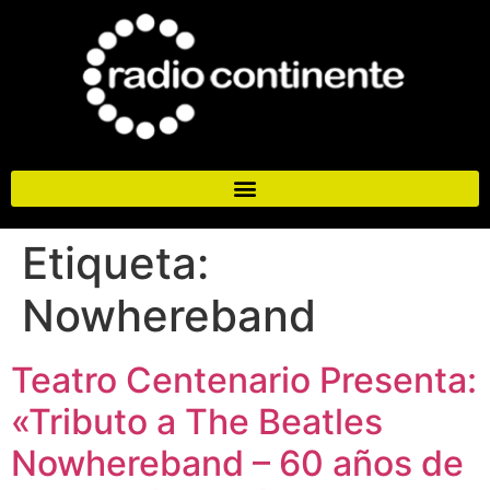
Etiqueta:
Nowhereband
Teatro Centenario Presenta:
«Tributo a The Beatles
Nowhereband – 60 años de