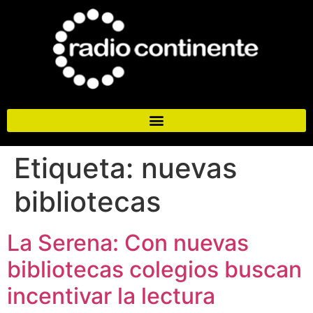
Etiqueta:
nuevas
bibliotecas
La Serena: Con nuevas
bibliotecas colegios buscan
incentivar la lectura