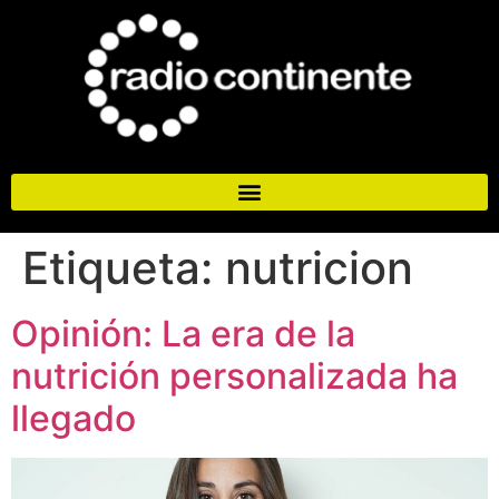
Etiqueta:
nutricion
Opinión: La era de la
nutrición personalizada ha
llegado