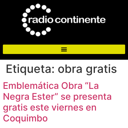
Etiqueta:
obra gratis
Emblemática Obra “La
Negra Ester” se presenta
gratis este viernes en
Coquimbo