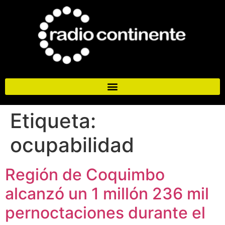
Etiqueta:
ocupabilidad
Región de Coquimbo
alcanzó un 1 millón 236 mil
pernoctaciones durante el