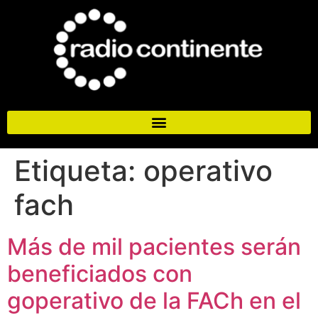
Etiqueta:
operativo
fach
Más de mil pacientes serán
beneficiados con
goperativo de la FACh en el