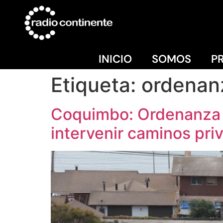
INICIO
SOMOS
P
Etiqueta:
ordenan
Coquimbo: Ordenanza p
intervenir caminos pri