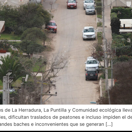
res de La Herradura, La Puntilla y Comunidad ecológica ll
les, dificultan traslados de peatones e incluso impiden el
ndes baches e inconvenientes que se generan […]