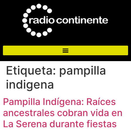
Etiqueta:
pampilla
indigena
Pampilla Indígena: Raíces
ancestrales cobran vida en
La Serena durante fiestas