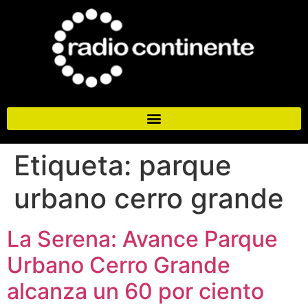
Etiqueta:
parque
urbano cerro grande
La Serena: Avance Parque
Urbano Cerro Grande
alcanza un 60 por ciento