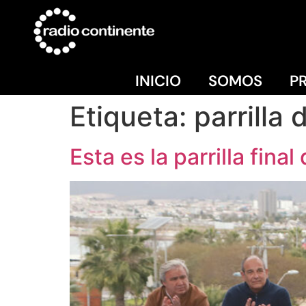
INICIO
SOMOS
P
Etiqueta:
parrilla 
Esta es la parrilla fin