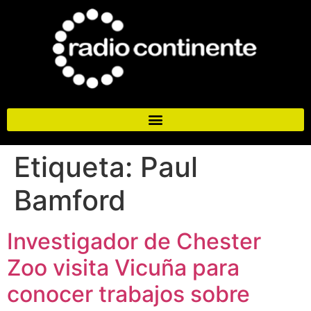
Etiqueta:
Paul
Bamford
Investigador de Chester
Zoo visita Vicuña para
conocer trabajos sobre