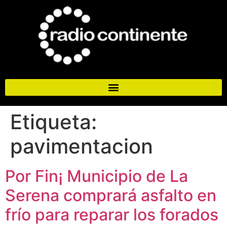
Etiqueta:
pavimentacion
Por Fin¡ Municipio de La
Serena comprará asfalto en
frío para reparar los forados