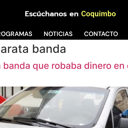
Escúchanos en
Coquimbo
ROGRAMAS
NOTICIAS
CONTACTO
barata banda
 banda que robaba dinero en e