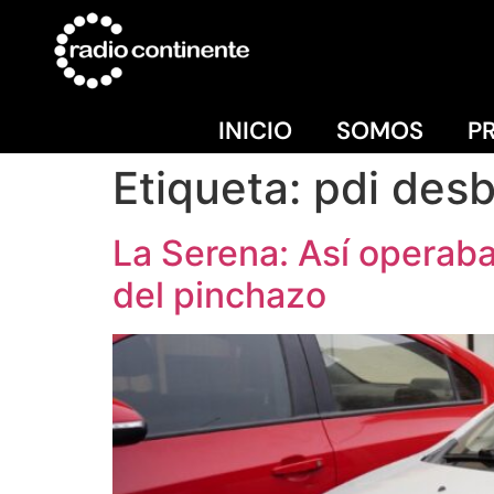
INICIO
SOMOS
P
Etiqueta:
pdi des
La Serena: Así operaba
del pinchazo