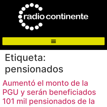
Etiqueta:
pensionados
Aumentó el monto de la
PGU y serán beneficiados
101 mil pensionados de la