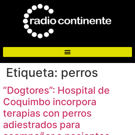
Etiqueta:
perros
“Dogtores”: Hospital de
Coquimbo incorpora
terapias con perros
adiestrados para