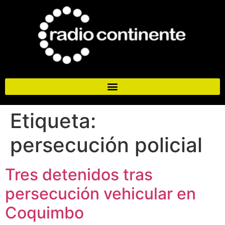
Etiqueta:
persecución policial
Tres detenidos tras
persecución vehicular en
Coquimbo