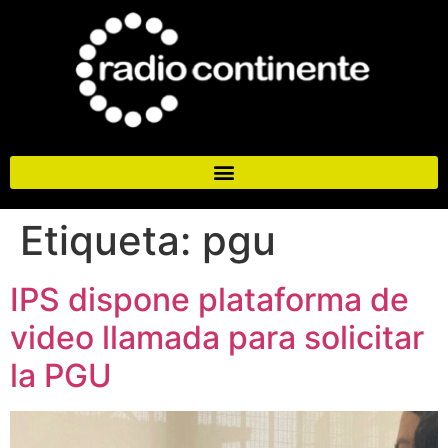
Etiqueta:
pgu
IPS dispone plataforma de
video llamada para solicitar
la PGU