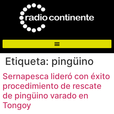
Etiqueta:
pingüino
Sernapesca lideró con éxito
procedimiento de rescate
de pingüino varado en
Tongoy