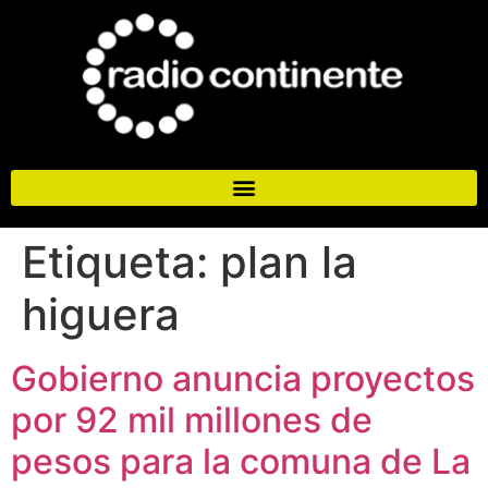
Etiqueta:
plan la
higuera
Gobierno anuncia proyectos
por 92 mil millones de
pesos para la comuna de La