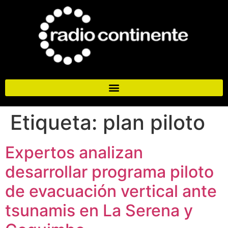
Etiqueta:
plan piloto
Expertos analizan
desarrollar programa piloto
de evacuación vertical ante
tsunamis en La Serena y