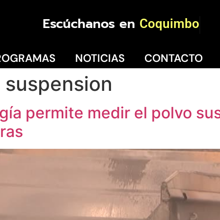
Escúchanos en
Coquimbo
ROGRAMAS
NOTICIAS
CONTACTO
n suspension
ogía permite medir el polvo s
eras