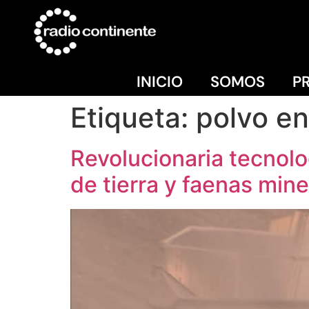
INICIO
SOMOS
P
Etiqueta:
polvo e
Revolucionaria tecnol
de tierra y faenas min