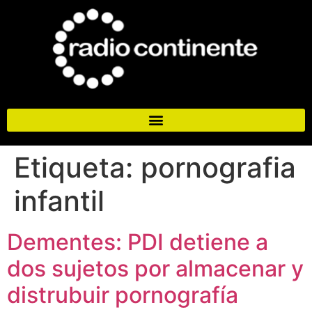
Etiqueta:
pornografia
infantil
Dementes: PDI detiene a
dos sujetos por almacenar y
distrubuir pornografía