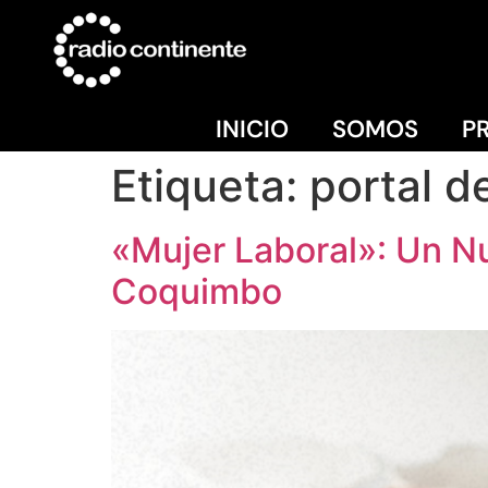
INICIO
SOMOS
P
Etiqueta:
portal d
«Mujer Laboral»: Un N
Coquimbo