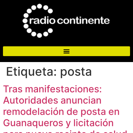
Etiqueta:
posta
Tras manifestaciones:
Autoridades anuncian
remodelación de posta en
Guanaqueros y licitación