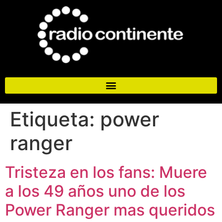
Etiqueta:
power
ranger
Tristeza en los fans: Muere
a los 49 años uno de los
Power Ranger mas queridos