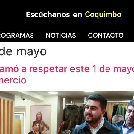
Escúchanos en
Coquimbo
ROGRAMAS
NOTICIAS
CONTACTO
 de mayo
lamó a respetar este 1 de mayo
mercio