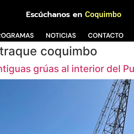
Escúchanos en
Coquimbo
ROGRAMAS
NOTICIAS
CONTACTO
atraque coquimbo
ntiguas grúas al interior del