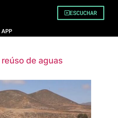
ESCUCHAR
APP
 reúso de aguas