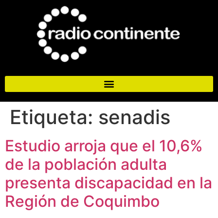
Etiqueta:
senadis
Estudio arroja que el 10,6%
de la población adulta
presenta discapacidad en la
Región de Coquimbo