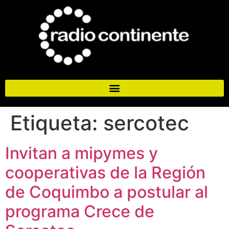
Etiqueta:
sercotec
Invitan a mipymes y
cooperativas de la Región
de Coquimbo a postular al
programa Crece de