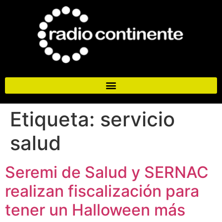
Etiqueta:
servicio
salud
Seremi de Salud y SERNAC
realizan fiscalización para
tener un Halloween más