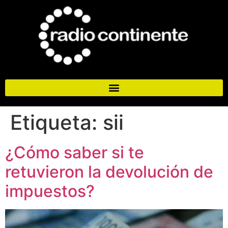
Etiqueta:
sii
¿Cómo saber si te
retuvieron la devolución de
impuestos?