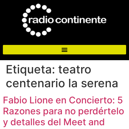
Etiqueta:
teatro
centenario la serena
Fabio Lione en Concierto: 5
Razones para no perdértelo
y detalles del Meet and