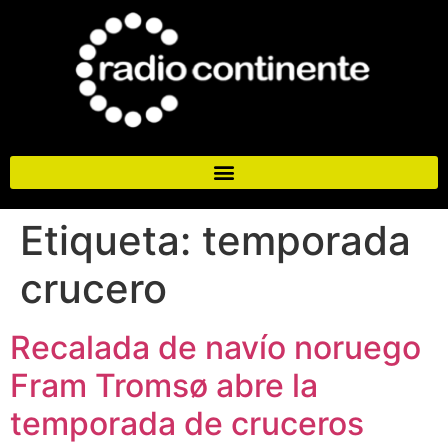
Etiqueta:
temporada
crucero
Recalada de navío noruego
Fram Tromsø abre la
temporada de cruceros