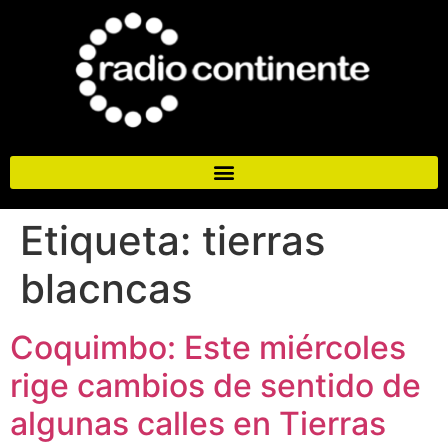
Etiqueta:
tierras
blacncas
Coquimbo: Este miércoles
rige cambios de sentido de
algunas calles en Tierras