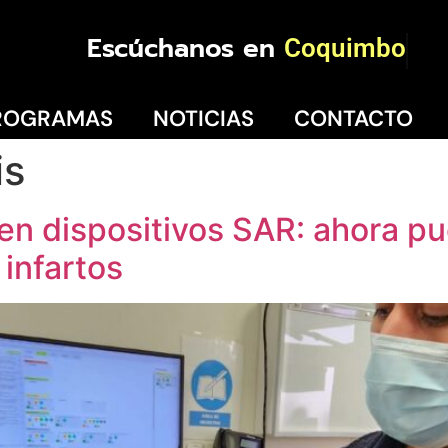
Escúchanos en
Coquimbo
ROGRAMAS
NOTICIAS
CONTACTO
is
en dispositivos SAR: ahora pu
 infartos