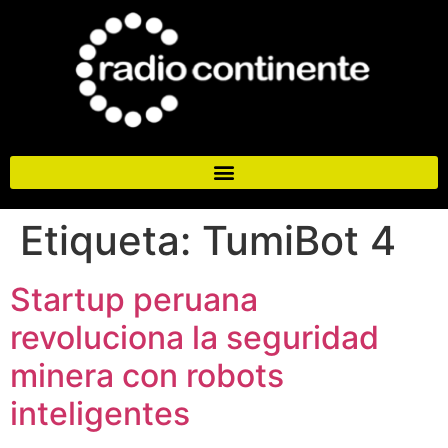
Etiqueta:
TumiBot 4
Startup peruana
revoluciona la seguridad
minera con robots
inteligentes