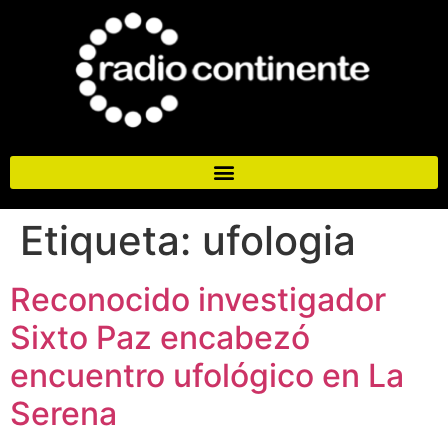
Etiqueta:
ufologia
Reconocido investigador
Sixto Paz encabezó
encuentro ufológico en La
Serena