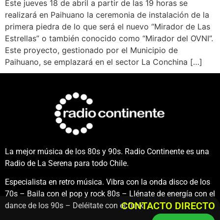
Este jueves 18 de abril a partir de las 19 horas se
realizará en Paihuano la ceremonia de instalación de la
primera piedra de lo que será el nuevo “Mirador de Las
Estrellas” o también conocido como “Mirador del OVNI”.
Este proyecto, gestionado por el Municipio de
Paihuano, se emplazará en el sector La Conchina […]
La mejor música de los 80s y 90s. Radio Continente es una
Radio de La Serena para todo Chile.
Especialista en retro música. Vibra con la onda disco de los
70s – Baila con el pop y rock 80s – Llénate de energía con el
CONTACTO DIRECTO
dance de los 90s – Deléitate con el funk.