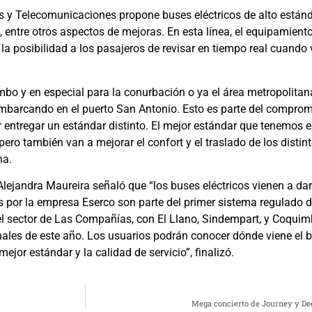
es y Telecomunicaciones propone buses eléctricos de alto están
, entre otros aspectos de mejoras. En esta línea, el equipamien
a posibilidad a los pasajeros de revisar en tiempo real cuando vi
bo y en especial para la conurbación o ya el área metropolita
embarcando en el puerto San Antonio. Esto es parte del compro
 entregar un estándar distinto. El mejor estándar que tenemos e
pero también van a mejorar el confort y el traslado de los distin
na.
Alejandra Maureira señaló que “los buses eléctricos vienen a da
por la empresa Eserco son parte del primer sistema regulado de
el sector de Las Compañías, con El Llano, Sindempart, y Coquimb
inales de este año. Los usuarios podrán conocer dónde viene el
ejor estándar y la calidad de servicio”, finalizó.
Mega concierto de Journey y De