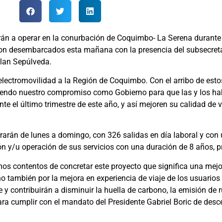
arán a operar en la conurbación de Coquimbo- La Serena durant
eron desembarcados esta mañana con la presencia del subsecreta
Alan Sepúlveda.
ectromovilidad a la Región de Coquimbo. Con el arribo de estos
liendo nuestro compromiso como Gobierno para que las y los h
el último trimestre de este año, y así mejoren su calidad de v
perarán de lunes a domingo, con 326 salidas en día laboral y co
ión y/u operación de sus servicios con una duración de 8 años, 
os contentos de concretar este proyecto que significa una mejo
no también por la mejora en experiencia de viaje de los usuarios
 contribuirán a disminuir la huella de carbono, la emisión de ru
ara cumplir con el mandato del Presidente Gabriel Boric de desce