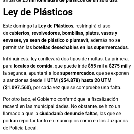
anual de
23 mil toneladas de plásticos de un solo uso
.
Ley de Plásticos
Este domingo la
Ley de Plásticos
, restringirá el uso
de
cubiertos, revolvedores, bombillas, platos, vasos y
envases, ya sean de plástico o plumavit
, además no se
permitirán las
botellas desechables en los supermercados
.
Infringir esta ley conllevará dos tipos de multas. La primera,
para
locales de comida
, que puede ir de
$55 mil a $275 mil
y
la segunda, apuntará a los
supermercados
, que se exponen
a sanciones desde
1 UTM ($54.878) hasta 20 UTM
($1.097.560)
, por cada vez que se compruebe una falta.
Por otro lado, el Gobierno confirmó que la fiscalización
recaerá en las municipalidades. No obstante, se hizo un
llamado a que la
ciudadanía denuncie faltas
, las que se
podrán reportar tanto en municipios como en los Juzgados
de Policía Local.