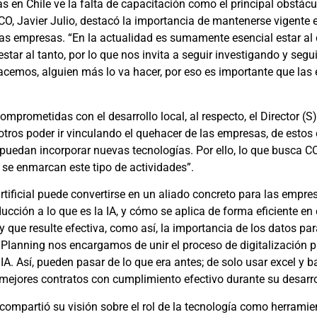
s en Chile ve la falta de capacitación como el principal obstácul
INCO, Javier Julio, destacó la importancia de mantenerse vigente
as empresas. “En la actualidad es sumamente esencial estar al día
ar al tanto, por lo que nos invita a seguir investigando y segui
acemos, alguien más lo va hacer, por eso es importante que las 
comprometidas con el desarrollo local, al respecto, el Director
sotros poder ir vinculando el quehacer de las empresas, de esto
 puedan incorporar nuevas tecnologías. Por ello, lo que busca 
, se enmarcan este tipo de actividades”.
 artificial puede convertirse en un aliado concreto para las empr
ducción a lo que es la IA, y cómo se aplica de forma eficiente en 
 que resulte efectiva, como así, la importancia de los datos p
 Planning nos encargamos de unir el proceso de digitalización
IA. Así, pueden pasar de lo que era antes; de solo usar excel y ba
 mejores contratos con cumplimiento efectivo durante su desarro
compartió su visión sobre el rol de la tecnología como herramie