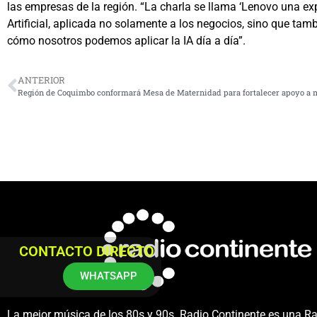
las empresas de la región. “La charla se llama ‘Lenovo una ex
Artificial, aplicada no solamente a los negocios, sino que tam
cómo nosotros podemos aplicar la IA día a día”.
ANTERIOR
Región de Coquimbo conformará Mesa de Maternidad para fortalecer apoyo a m
CONTACTO DIRECTO
WHATSAPP
La mejor música de los 80s y 90s. Radio Continente es una R