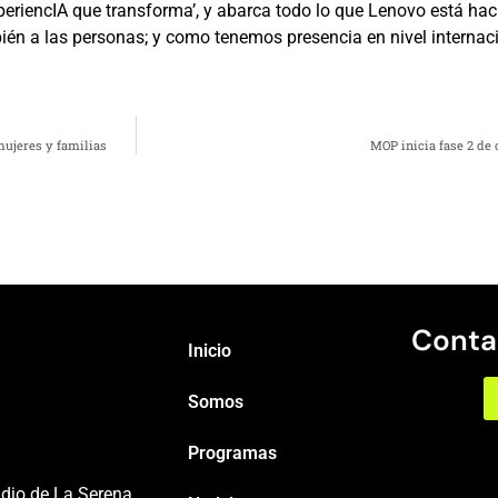
periencIA que transforma’, y abarca todo lo que Lenovo está hac
bién a las personas; y como tenemos presencia en nivel internaci
ujeres y familias
MOP inicia fase 2 de
Conta
Inicio
Somos
Programas
adio de La Serena