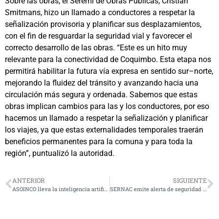
Sobre las obras, el Seremi de Obras Públicas, Cristian
Smitmans, hizo un llamado a conductores a respetar la
señalización provisoria y planificar sus desplazamientos,
con el fin de resguardar la seguridad vial y favorecer el
correcto desarrollo de las obras. “Este es un hito muy
relevante para la conectividad de Coquimbo. Esta etapa nos
permitirá habilitar la futura vía expresa en sentido sur–norte,
mejorando la fluidez del tránsito y avanzando hacia una
circulación más segura y ordenada. Sabemos que estas
obras implican cambios para las y los conductores, por eso
hacemos un llamado a respetar la señalización y planificar
los viajes, ya que estas externalidades temporales traerán
beneficios permanentes para la comuna y para toda la
región”, puntualizó la autoridad.
ANTERIOR
SIGUIENTE
ASOINCO lleva la inteligencia artificial a las empresas de Coquimbo con el respaldo de CORFO, Lenovo y Planning P3
SERNAC emite alerta de seguridad en botellas marca Thermos: Sus tapan presentan desperfectos